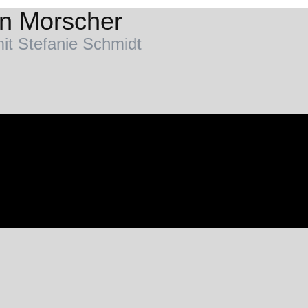
an Morscher
it Stefanie Schmidt