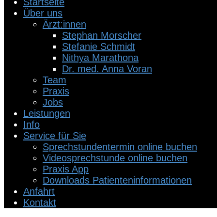
Startseite
Über uns
Ärzt:innen
Stephan Morscher
Stefanie Schmidt
Nithya Marathona
Dr. med. Anna Voran
Team
Praxis
Jobs
Leistungen
Info
Service für Sie
Sprechstundentermin online buchen
Videosprechstunde online buchen
Praxis App
Downloads Patienteninformationen
Anfahrt
Kontakt